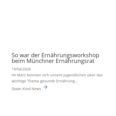
So war der Ernäh­rungs­work­shop
beim Münchner Ernäh­rungsrat
19/04/2026
Im März konnten sich unsere Jugend­li­chen über das
wichtige Thema gesunde Ernäh­rung...
Down Kind News