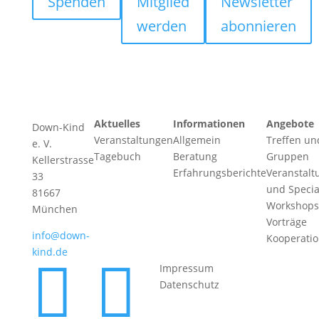
Spenden
Mitglied
Newsletter
werden
abonnieren
Aktuelles
Informationen
Angebote
Down-Kind
Veranstaltungen
Allgemein
Treffen un
e. V.
Tagebuch
Beratung
Gruppen
Kellerstrasse
Erfahrungsberichte
Veranstalt
33
und Specia
81667
Workshops
München
Vorträge
info@down-
Kooperati
kind.de


Impressum
Datenschutz