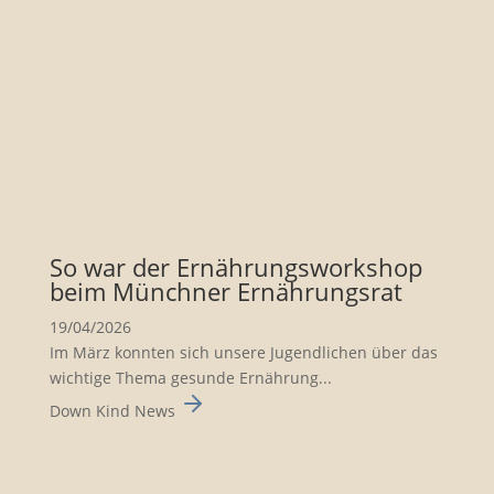
So war der Ernäh­rungs­work­shop
beim Münchner Ernäh­rungsrat
19/04/2026
Im März konnten sich unsere Jugend­li­chen über das
wichtige Thema gesunde Ernäh­rung...
Down Kind News