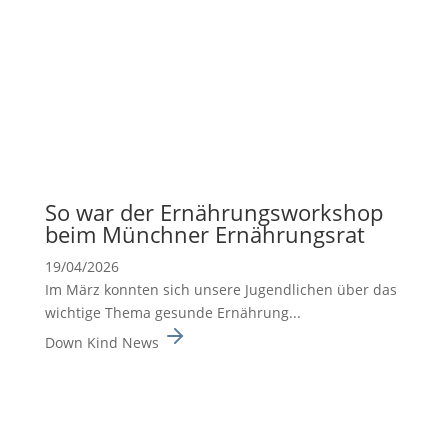
So war der Ernäh­rungs­work­shop
beim Münchner Ernäh­rungsrat
19/04/2026
Im März konnten sich unsere Jugend­li­chen über das
wichtige Thema gesunde Ernäh­rung...
Down Kind News