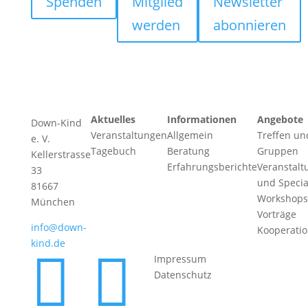
Spenden
Mitglied
Newsletter
werden
abonnieren
Aktuelles
Informationen
Angebote
Down-Kind
Veranstaltungen
Allgemein
Treffen un
e. V.
Tagebuch
Beratung
Gruppen
Kellerstrasse
Erfahrungsberichte
Veranstalt
33
und Specia
81667
Workshops
München
Vorträge
info@down-
Kooperati
kind.de


Impressum
Datenschutz