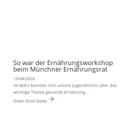
So war der Ernäh­rungs­work­shop
beim Münchner Ernäh­rungsrat
19/04/2026
Im März konnten sich unsere Jugend­li­chen über das
wichtige Thema gesunde Ernäh­rung...
Down Kind News