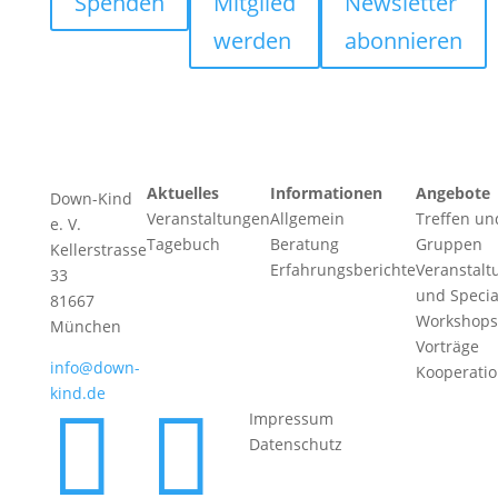
Spenden
Mitglied
Newsletter
werden
abonnieren
Aktuelles
Informationen
Angebote
Down-Kind
Veranstaltungen
Allgemein
Treffen un
e. V.
Tagebuch
Beratung
Gruppen
Kellerstrasse
Erfahrungsberichte
Veranstalt
33
und Specia
81667
Workshops
München
Vorträge
info@down-
Kooperati
kind.de


Impressum
Datenschutz