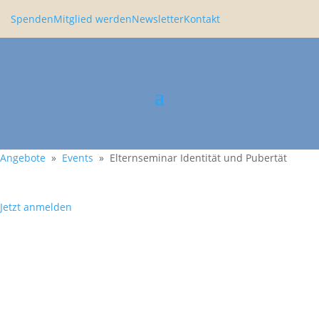
Spenden
Mitglied werden
Newsletter
Kontakt
Angebote
»
Events
» Eltern­se­minar Identität und Pubertät
Jetzt anmelden