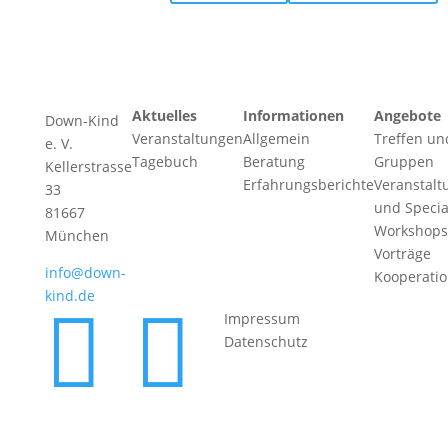
Aktuelles
Informationen
Angebote
Down-Kind
Veranstaltungen
Allgemein
Treffen un
e. V.
Tagebuch
Beratung
Gruppen
Kellerstrasse
Erfahrungsberichte
Veranstalt
33
und Specia
81667
Workshops
München
Vorträge
info@down-
Kooperati
kind.de


Impressum
Datenschutz