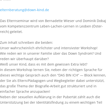
elternberatung@down-kind.de
Das Eltern­se­minar wird von Berna­dette Wieser und Dominik Dobaj
vom Kompe­tenz­zen­trum Leben-Lachen-Lernen in Leoben (Öster­
reich) geleitet.
Zum Inhalt schreiben die beiden:
Unser wahrschein­lich ehrlichster und inten­sivster Workshop!
Wie reden wir in unserer Familie über das Down Syndrom? Und
reden wir überhaupt darüber?
Weiß unser Kind, dass es mit dem gewissen Extra lebt?
In diesem Workshop lernen Sie, neben der richtigen Sprache für
dieses wichtige Gespräch auch den “DAS BIN ICH” — Block kennen,
der Sie als Eltern/Pädagogen und Wegbe­gleiter dabei unter­stützt,
das große Thema der Biografie-Arbeit gut struk­tu­riert und in
einfa­cher Sprache anzupa­cken!
Neben der sexuellen Aufklä­rung in der Pubertät zählt auch die
Unter­stüt­zung bei der Identi­täts­fin­dung zu einem wichtigen Teil