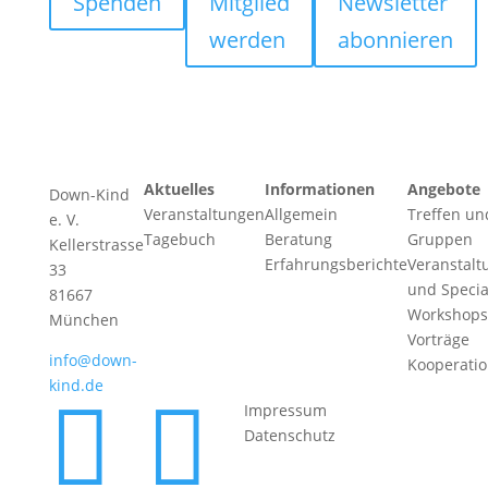
Spenden
Mitglied
Newsletter
werden
abonnieren
Aktuelles
Informationen
Angebote
Down-Kind
Veranstaltungen
Allgemein
Treffen un
e. V.
Tagebuch
Beratung
Gruppen
Kellerstrasse
Erfahrungsberichte
Veranstalt
33
und Specia
81667
Workshops
München
Vorträge
info@down-
Kooperati
kind.de


Impressum
Datenschutz