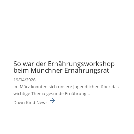
So war der Ernäh­rungs­work­shop
beim Münchner Ernäh­rungsrat
19/04/2026
Im März konnten sich unsere Jugend­li­chen über das
wichtige Thema gesunde Ernäh­rung...
Down Kind News