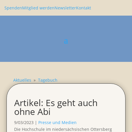
Spenden
Mitglied werden
Newsletter
Kontakt
Aktuelles
»
Tagebuch
Artikel: Es geht auch
ohne Abi
9/03/2023
|
Presse und Medien
Die Hochschule im nieder­säch­si­schen Otters­berg