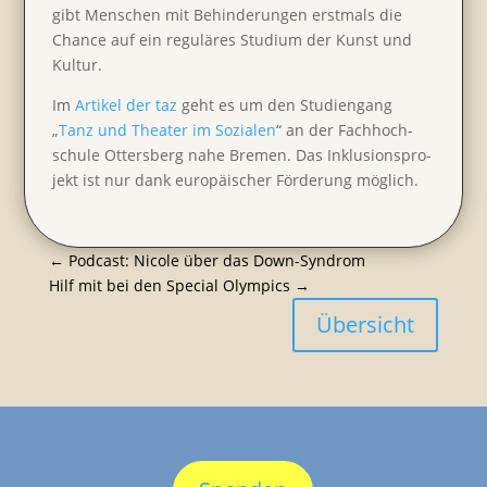
gibt Menschen mit Behin­de­rungen erstmals die
Chance auf ein reguläres Studium der Kunst und
Kultur.
Im
Artikel der taz
geht es um den Studi­en­gang
„
Tanz und Theater im Sozialen
“ an der Fachhoch­
schule Otters­berg nahe Bremen. Das Inklu­si­ons­pro­
jekt ist nur dank europäi­scher Förde­rung möglich.
←
Podcast: Nicole über das Down-Syndrom
Hilf mit bei den Special Olympics
→
Übersicht