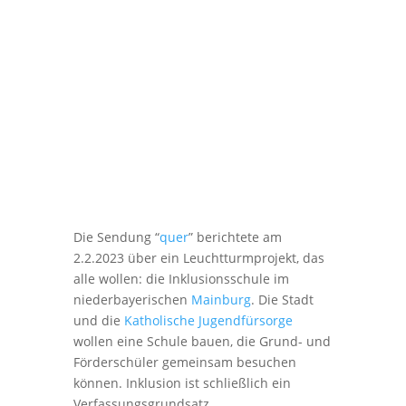
Die Sendung “
quer
” berich­tete am
2.2.2023 über ein Leucht­turm­pro­jekt, das
alle wollen: die Inklu­si­ons­schule im
nieder­baye­ri­schen
Mainburg
. Die Stadt
und die
Katho­li­sche Jugend­für­sorge
wollen eine Schule bauen, die Grund- und
Förder­schüler gemeinsam besuchen
können. Inklu­sion ist schließ­lich ein
Verfas­sungs­grund­satz.