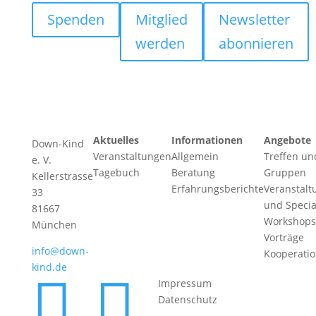
Spenden
Mitglied
Newsletter
werden
abonnieren
Aktuelles
Informationen
Angebote
Down-Kind
Veranstaltungen
Allgemein
Treffen un
e. V.
Tagebuch
Beratung
Gruppen
Kellerstrasse
Erfahrungsberichte
Veranstalt
33
und Specia
81667
Workshops
München
Vorträge
info@down-
Kooperati
kind.de


Impressum
Datenschutz