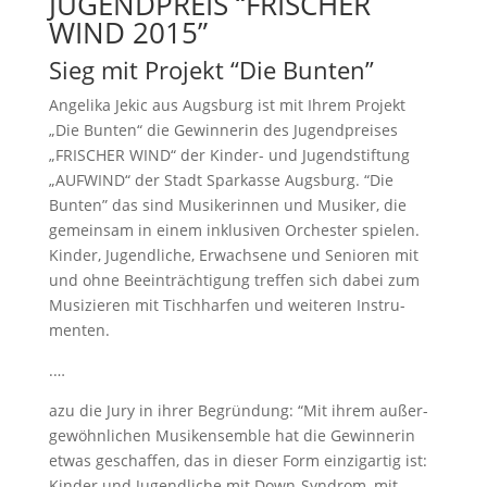
JUGENDPREIS “FRISCHER
WIND 2015”
Sieg mit Projekt “Die Bunten”
Angelika Jekic aus Augsburg ist mit Ihrem Projekt
„Die Bunten“ die Gewin­nerin des Jugend­preises
„FRISCHER WIND“ der Kinder- und Jugend­stif­tung
„AUFWIND“ der Stadt Sparkasse Augsburg. “Die
Bunten” das sind Musike­rinnen und Musiker, die
gemeinsam in einem inklu­siven Orchester spielen.
Kinder, Jugend­liche, Erwach­sene und Senioren mit
und ohne Beein­träch­ti­gung treffen sich dabei zum
Musizieren mit Tisch­harfen und weiteren Instru­
menten.
.…
azu die Jury in ihrer Begrün­dung: “Mit ihrem außer­
ge­wöhn­li­chen Musik­ensemble hat die Gewin­nerin
etwas geschaffen, das in dieser Form einzig­artig ist:
Kinder und Jugend­liche mit Down-Syndrom, mit