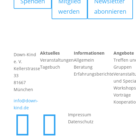
Spenden
Mitglied
Newsletter
werden
abonnieren
Aktuelles
Informationen
Angebote
Down-Kind
Veranstaltungen
Allgemein
Treffen un
e. V.
Tagebuch
Beratung
Gruppen
Kellerstrasse
Erfahrungsberichte
Veranstalt
33
und Specia
81667
Workshops
München
Vorträge
info@down-
Kooperati
kind.de


Impressum
Datenschutz