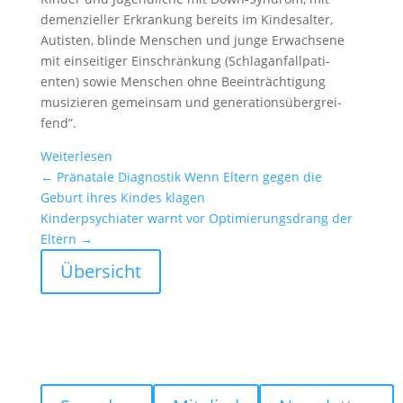
demen­zi­eller Erkran­kung bereits im Kindes­alter,
Autisten, blinde Menschen und junge Erwach­sene
mit einsei­tiger Einschrän­kung (Schlag­an­fall­pa­ti­
enten) sowie Menschen ohne Beein­träch­ti­gung
musizieren gemeinsam und genera­ti­ons­über­grei­
fend”.
Weiter­lesen
←
Präna­tale Diagnostik Wenn Eltern gegen die
Geburt ihres Kindes klagen
Kinder­psych­iater warnt vor Optimie­rungs­drang der
Eltern
→
Übersicht