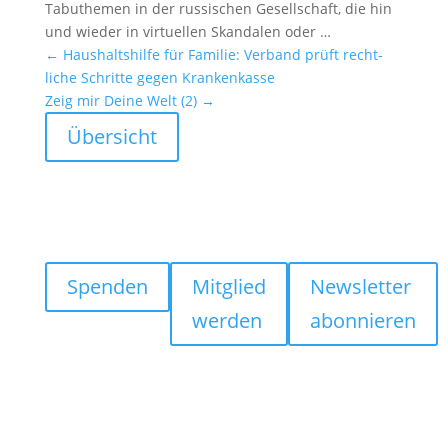
Tabuthemen in der russi­schen Gesell­schaft, die hin
und wieder in virtu­ellen Skandalen oder …
←
Haushalts­hilfe für Familie: Verband prüft recht­
liche Schritte gegen Kranken­kasse
Zeig mir Deine Welt (2)
→
Übersicht
Spenden
Mitglied
Newsletter
werden
abonnieren