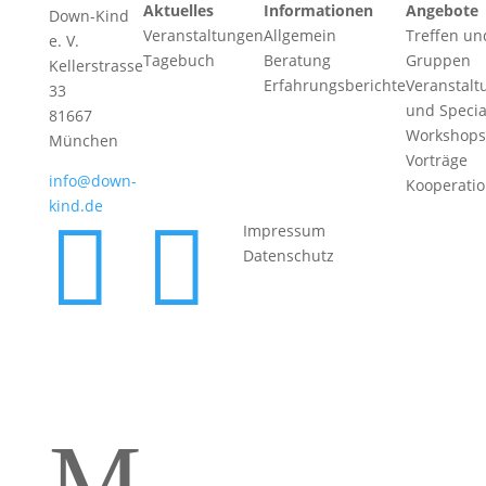
Aktuelles
Informationen
Angebote
Down-Kind
Veranstaltungen
Allgemein
Treffen un
e. V.
Tagebuch
Beratung
Gruppen
Kellerstrasse
Erfahrungsberichte
Veranstalt
33
und Specia
81667
Workshops
München
Vorträge
info@down-
Kooperati
kind.de


Impressum
Datenschutz
M