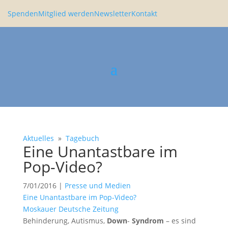
Spenden
Mitglied werden
Newsletter
Kontakt
Aktuelles
»
Tagebuch
Eine Unantast­bare im
Pop-Video?
7/01/2016
|
Presse und Medien
Eine Unantast­bare im Pop-Video?
Moskauer Deutsche Zeitung
Behin­de­rung, Autismus,
Down
-
Syndrom
– es sind