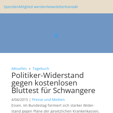
Spenden
Mitglied werden
Newsletter
Kontakt
Aktuelles
»
Tagebuch
Politiker-Wider­stand
gegen kosten­losen
Bluttest für Schwan­gere
4/04/2015
|
Presse und Medien
Essen. Im Bundestag formiert sich starker Wider­
stand gegen Pläne der gesetz­li­chen Kranken­kassen,