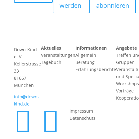
werden
abonnieren
Aktuelles
Informationen
Angebote
Down-Kind
Veranstaltungen
Allgemein
Treffen un
e. V.
Tagebuch
Beratung
Gruppen
Kellerstrasse
Erfahrungsberichte
Veranstalt
33
und Specia
81667
Workshops
München
Vorträge
info@down-
Kooperati
kind.de


Impressum
Datenschutz