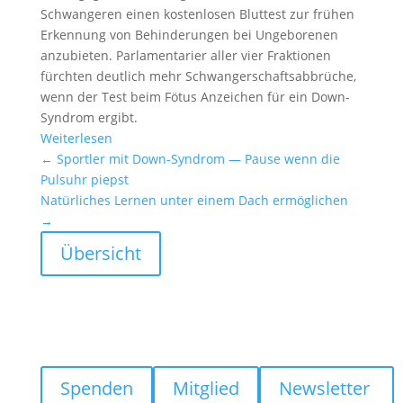
Schwan­geren einen kosten­losen Bluttest zur frühen
Erken­nung von Behin­de­rungen bei Ungebo­renen
anzubieten. Parla­men­ta­rier aller vier Fraktionen
fürchten deutlich mehr Schwan­ger­schafts­ab­brüche,
wenn der Test beim Fötus Anzei­chen für ein Down-
Syndrom ergibt.
Weiter­lesen
←
Sportler mit Down-Syndrom — Pause wenn die
Pulsuhr piepst
Natür­li­ches Lernen unter einem Dach ermög­li­chen
→
Übersicht
Spenden
Mitglied
Newsletter