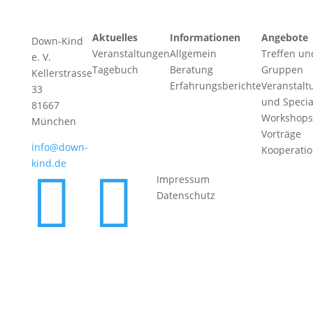
Aktuelles
Informationen
Angebote
Down-Kind
Veranstaltungen
Allgemein
Treffen un
e. V.
Tagebuch
Beratung
Gruppen
Kellerstrasse
Erfahrungsberichte
Veranstalt
33
und Specia
81667
Workshops
München
Vorträge
info@down-
Kooperati
kind.de


Impressum
Datenschutz