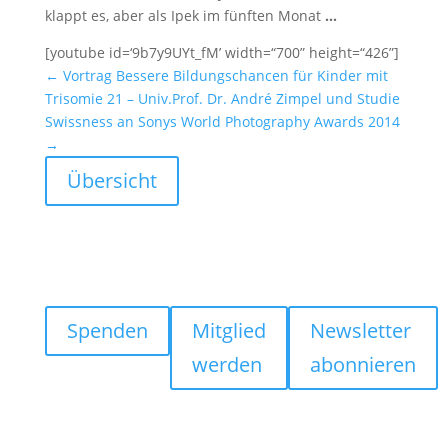
klappt es, aber als Ipek im fünften Monat
…
[youtube id=‘9b7y9UYt_fM’ width=“700” height=“426”]
←
Vortrag Bessere Bildungs­chancen für Kinder mit
Trisomie 21 – Univ.Prof. Dr. André Zimpel und Studie
Swiss­ness an Sonys World Photo­graphy Awards 2014
→
Übersicht
Spenden
Mitglied
Newsletter
werden
abonnieren