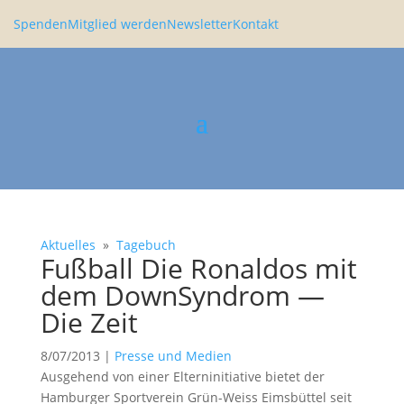
Spenden
Mitglied werden
Newsletter
Kontakt
Aktuelles
»
Tagebuch
Fußball Die Ronaldos mit
dem DownSyn­drom —
Die Zeit
8/07/2013
|
Presse und Medien
Ausge­hend von einer Eltern­in­itia­tive bietet der
Hamburger Sport­verein Grün-Weiss Eimsbüttel seit