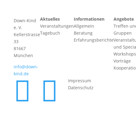
Aktuelles
Informationen
Angebote
Down-Kind
Veranstaltungen
Allgemein
Treffen un
e. V.
Tagebuch
Beratung
Gruppen
Kellerstrasse
Erfahrungsberichte
Veranstalt
33
und Specia
81667
Workshops
München
Vorträge
info@down-
Kooperati
kind.de


Impressum
Datenschutz