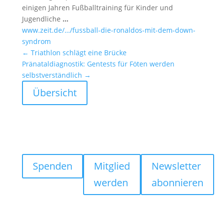
einigen Jahren Fußball­trai­ning für Kinder und
Jugend­liche
…
www.zeit.de/…/fussball-die-ronaldos-mit-dem-down-
syndrom
←
Triathlon schlägt eine Brücke
Präna­tal­dia­gnostik: Gentests für Föten werden
selbst­ver­ständ­lich
→
Übersicht
Spenden
Mitglied
Newsletter
werden
abonnieren