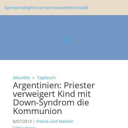
Spenden
Mitglied werden
Newsletter
Kontakt
Aktuelles
»
Tagebuch
Argen­ti­nien: Priester
verwei­gert Kind mit
Down-Syndrom die
Kommu­nion
8/07/2013
|
Presse und Medien
latina press