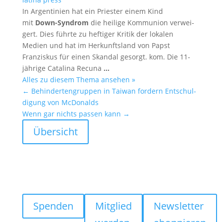
In Argen­ti­nien hat ein Priester einem Kind
mit
Down-Syndrom
die heilige Kommu­nion verwei­
gert. Dies führte zu heftiger Kritik der lokalen
Medien und hat im Herkunfts­land von Papst
Franziskus für einen Skandal gesorgt. kom. Die 11-
jährige Catalina Recuna
…
Alles zu diesem Thema ansehen »
←
Behin­der­ten­gruppen in Taiwan fordern Entschul­
di­gung von McDonalds
Wenn gar nichts passen kann
→
Übersicht
Spenden
Mitglied
Newsletter