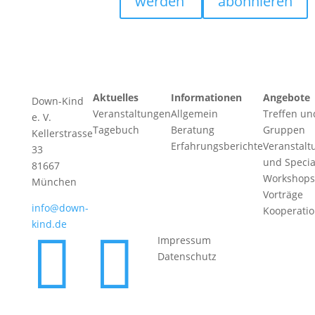
werden
abonnieren
Aktuelles
Informationen
Angebote
Down-Kind
Veranstaltungen
Allgemein
Treffen un
e. V.
Tagebuch
Beratung
Gruppen
Kellerstrasse
Erfahrungsberichte
Veranstalt
33
und Specia
81667
Workshops
München
Vorträge
info@down-
Kooperati
kind.de


Impressum
Datenschutz