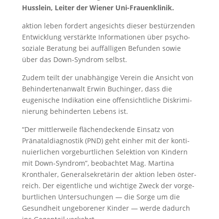
Husslein, Leiter der Wiener Uni-Frauen­klinik.
aktion leben fordert angesichts dieser bestür­zenden
Entwick­lung verstärkte Infor­ma­tionen über psycho­
so­ziale Beratung bei auffäl­ligen Befunden sowie
über das Down-Syndrom selbst.
Zudem teilt der unabhän­gige Verein die Ansicht von
Behin­der­ten­an­walt Erwin Buchinger, dass die
eugeni­sche Indika­tion eine offen­sicht­liche Diskri­mi­
nie­rung behin­derten Lebens ist.
“Der mittler­weile flächen­de­ckende Einsatz von
Präna­tal­dia­gnostik (PND) geht einher mit der konti­
nu­ier­li­chen vorge­burt­li­chen Selek­tion von Kindern
mit Down-Syndrom”, beobachtet Mag. Martina
Kronthaler, General­se­kre­tärin der aktion leben öster­
reich. Der eigent­liche und wichtige Zweck der vorge­
burt­li­chen Unter­su­chungen — die Sorge um die
Gesund­heit ungebo­rener Kinder — werde dadurch