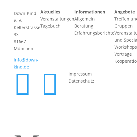
Aktuelles
Informationen
Angebote
Down-Kind
Veranstaltungen
Allgemein
Treffen un
e. V.
Tagebuch
Beratung
Gruppen
Kellerstrasse
Erfahrungsberichte
Veranstalt
33
und Specia
81667
Workshops
München
Vorträge
info@down-
Kooperati
kind.de


Impressum
Datenschutz