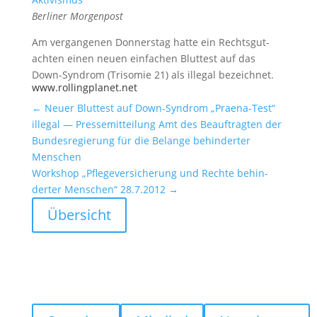
Berliner Morgen­post
Am vergan­genen Donnerstag hatte ein Rechts­gut­
achten einen neuen einfa­chen Bluttest auf das
Down-Syndrom (Trisomie 21) als illegal bezeichnet.
www.rollingplanet.net
←
Neuer Bluttest auf Down-Syndrom „Praena-Test“
illegal — Presse­mit­tei­lung Amt des Beauf­tragten der
Bundes­re­gie­rung für die Belange behin­derter
Menschen
Workshop „Pflege­ver­si­che­rung und Rechte behin­
derter Menschen“ 28.7.2012
→
Übersicht