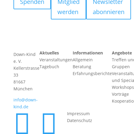
Spenden
Mitglied
Newsletter
werden
abonnieren
Aktuelles
Informationen
Angebote
Down-Kind
Veranstaltungen
Allgemein
Treffen un
e. V.
Tagebuch
Beratung
Gruppen
Kellerstrasse
Erfahrungsberichte
Veranstalt
33
und Specia
81667
Workshops
München
Vorträge
info@down-
Kooperati
kind.de


Impressum
Datenschutz