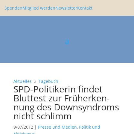
Spenden
Mitglied werden
Newsletter
Kontakt
Aktuelles
»
Tagebuch
SPD-Politi­kerin findet
Bluttest zur Früherken­
nung des Downsyn­droms
nicht schlimm
9/07/2012
|
Presse und Medien
,
Politik und
Aktivismus