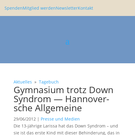
Spenden
Mitglied werden
Newsletter
Kontakt
Aktuelles
»
Tagebuch
Gymna­sium trotz Down
Syndrom — Hanno­ver­
sche Allge­meine
29/06/2012
|
Presse und Medien
Die 13-jährige Larissa hat das Down Syndrom – und
sie ist das erste Kind mit dieser Behin­de­rung, das in