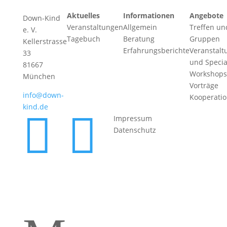
Aktuelles
Informationen
Angebote
Down-Kind
Veranstaltungen
Allgemein
Treffen un
e. V.
Tagebuch
Beratung
Gruppen
Kellerstrasse
Erfahrungsberichte
Veranstalt
33
und Specia
81667
Workshops
München
Vorträge
info@down-
Kooperati
kind.de


Impressum
Datenschutz