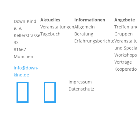
Aktuelles
Informationen
Angebote
Down-Kind
Veranstaltungen
Allgemein
Treffen un
e. V.
Tagebuch
Beratung
Gruppen
Kellerstrasse
Erfahrungsberichte
Veranstalt
33
und Specia
81667
Workshops
München
Vorträge
info@down-
Kooperati
kind.de


Impressum
Datenschutz