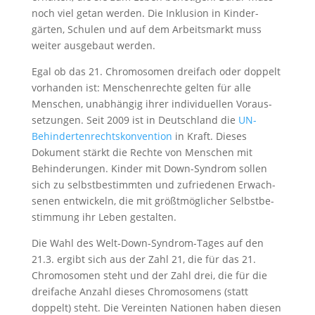
noch viel getan werden. Die Inklu­sion in Kinder­
gärten, Schulen und auf dem Arbeits­markt muss
weiter ausge­baut werden.
Egal ob das 21. Chromo­somen dreifach oder doppelt
vorhanden ist: Menschen­rechte gelten für alle
Menschen, unabhängig ihrer indivi­du­ellen Voraus­
set­zungen. Seit 2009 ist in Deutsch­land die
UN-
Behin­der­ten­rechts­kon­ven­tion
in Kraft. Dieses
Dokument stärkt die Rechte von Menschen mit
Behin­de­rungen. Kinder mit Down-Syndrom sollen
sich zu selbst­be­stimmten und zufrie­denen Erwach­
senen entwi­ckeln, die mit größt­mög­li­cher Selbst­be­
stim­mung ihr Leben gestalten.
Die Wahl des Welt-Down-Syndrom-Tages auf den
21.3. ergibt sich aus der Zahl 21, die für das 21.
Chromo­somen steht und der Zahl drei, die für die
dreifache Anzahl dieses Chromo­so­mens (statt
doppelt) steht. Die Vereinten Nationen haben diesen