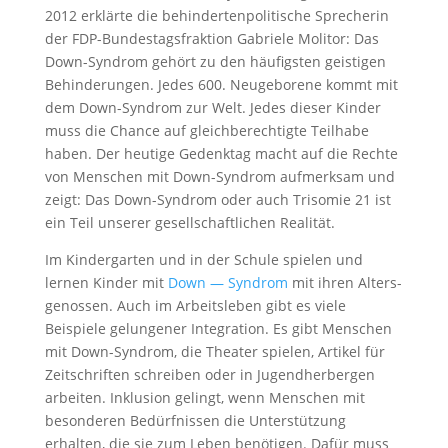
2012 erklärte die behin­der­ten­po­li­ti­sche Sprecherin
der FDP-Bundes­tags­frak­tion Gabriele Molitor: Das
Down-Syndrom gehört zu den häufigsten geistigen
Behin­de­rungen. Jedes 600. Neuge­bo­rene kommt mit
dem Down-Syndrom zur Welt. Jedes dieser Kinder
muss die Chance auf gleich­be­rech­tigte Teilhabe
haben. Der heutige Gedenktag macht auf die Rechte
von Menschen mit Down-Syndrom aufmerksam und
zeigt: Das Down-Syndrom oder auch Trisomie 21 ist
ein Teil unserer gesell­schaft­li­chen Realität.
Im Kinder­garten und in der Schule spielen und
lernen Kinder mit
Down — Syndrom
mit ihren Alters­
ge­nossen. Auch im Arbeits­leben gibt es viele
Beispiele gelun­gener Integra­tion. Es gibt Menschen
mit Down-Syndrom, die Theater spielen, Artikel für
Zeitschriften schreiben oder in Jugend­her­bergen
arbeiten. Inklu­sion gelingt, wenn Menschen mit
beson­deren Bedürf­nissen die Unter­stüt­zung
erhalten, die sie zum Leben benötigen. Dafür muss