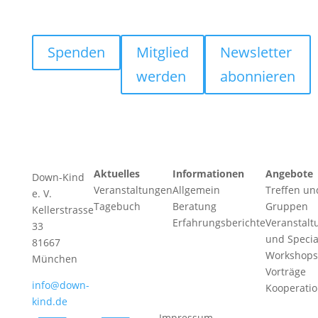
Spenden
Mitglied
Newsletter
werden
abonnieren
Aktuelles
Informationen
Angebote
Down-Kind
Veranstaltungen
Allgemein
Treffen un
e. V.
Tagebuch
Beratung
Gruppen
Kellerstrasse
Erfahrungsberichte
Veranstalt
33
und Specia
81667
Workshops
München
Vorträge
info@down-
Kooperati
kind.de
Impressum