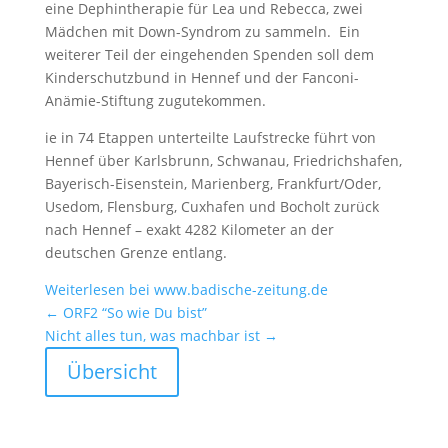
eine Dephin­the­rapie für Lea und Rebecca, zwei
Mädchen mit Down-Syndrom zu sammeln. Ein
weiterer Teil der einge­henden Spenden soll dem
Kinder­schutz­bund in Hennef und der Fanconi-
Anämie-Stiftung zugute­kommen.
ie in 74 Etappen unter­teilte Laufstrecke führt von
Hennef über Karls­brunn, Schwanau, Fried­richs­hafen,
Bayerisch-Eisen­stein, Marien­berg, Frankfurt/Oder,
Usedom, Flens­burg, Cuxhafen und Bocholt zurück
nach Hennef – exakt 4282 Kilometer an der
deutschen Grenze entlang.
Weiter­lesen bei www.badische-zeitung.de
←
ORF2 “So wie Du bist”
Nicht alles tun, was machbar ist
→
Übersicht