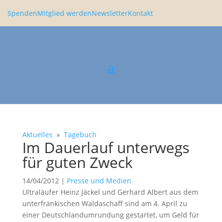
Spenden
Mitglied werden
Newsletter
Kontakt
Aktuelles
»
Tagebuch
Im Dauer­lauf unter­wegs
für guten Zweck
14/04/2012
|
Presse und Medien
Ultra­l­äufer Heinz Jäckel und Gerhard Albert aus dem
unter­frän­ki­schen Waldaschaff sind am 4. April zu
einer Deutsch­land­um­run­dung gestartet, um Geld für