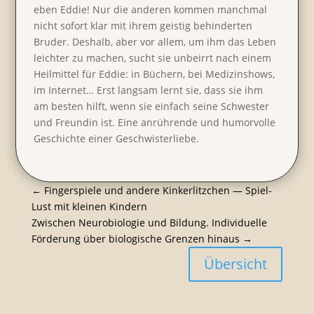
eben Eddie! Nur die anderen kommen manchmal
nicht sofort klar mit ihrem geistig behin­derten
Bruder. Deshalb, aber vor allem, um ihm das Leben
leichter zu machen, sucht sie unbeirrt nach einem
Heilmittel für Eddie: in Büchern, bei Medizin­shows,
im Internet… Erst langsam lernt sie, dass sie ihm
am besten hilft, wenn sie einfach seine Schwester
und Freundin ist. Eine anrüh­rende und humor­volle
Geschichte einer Geschwis­ter­liebe.
←
Finger­spiele und andere Kinker­litz­chen — Spiel-
Lust mit kleinen Kindern
Zwischen Neuro­bio­logie und Bildung. Indivi­du­elle
Förde­rung über biolo­gi­sche Grenzen hinaus
→
Übersicht