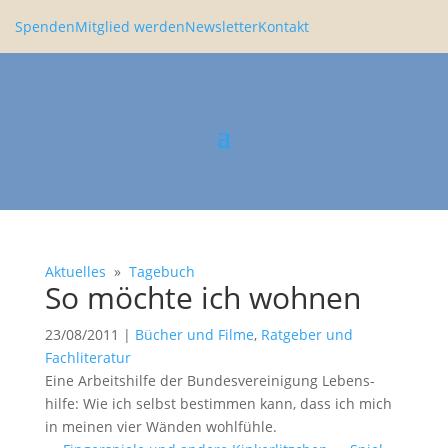
Spenden
Mitglied werden
Newsletter
Kontakt
Aktuelles
»
Tagebuch
So möchte ich wohnen
23/08/2011
|
Bücher und Filme
,
Ratgeber und
Fachliteratur
Eine Arbeits­hilfe der Bundes­ver­ei­ni­gung Lebens­
hilfe: Wie ich selbst bestimmen kann, dass ich mich
in meinen vier Wänden wohlfühle.