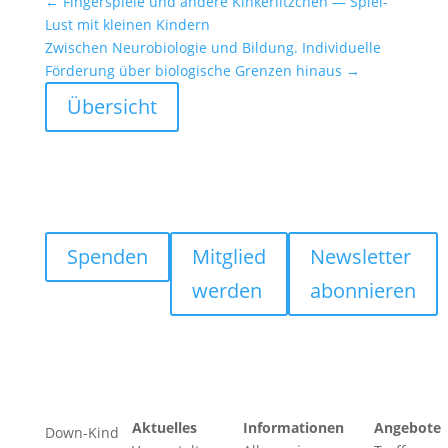
←
Finger­spiele und andere Kinker­litz­chen — Spiel-
Lust mit kleinen Kindern
Zwischen Neuro­bio­logie und Bildung. Indivi­du­elle
Förde­rung über biolo­gi­sche Grenzen hinaus
→
Übersicht
Spenden
Mitglied
Newsletter
werden
abonnieren
Aktuelles
Informationen
Angebote
Down-Kind