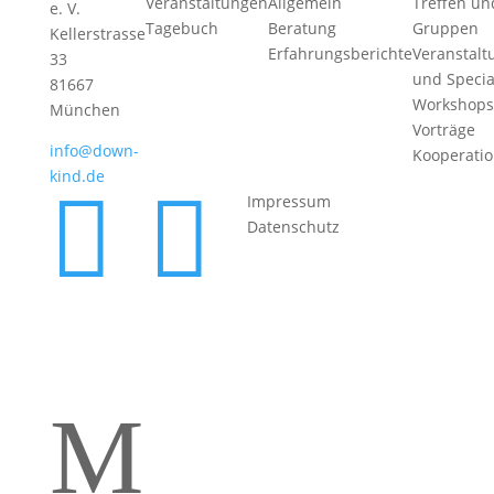
Veranstaltungen
Allgemein
Treffen un
e. V.
Tagebuch
Beratung
Gruppen
Kellerstrasse
Erfahrungsberichte
Veranstalt
33
und Specia
81667
Workshops
München
Vorträge
info@down-
Kooperati
kind.de


Impressum
Datenschutz
M