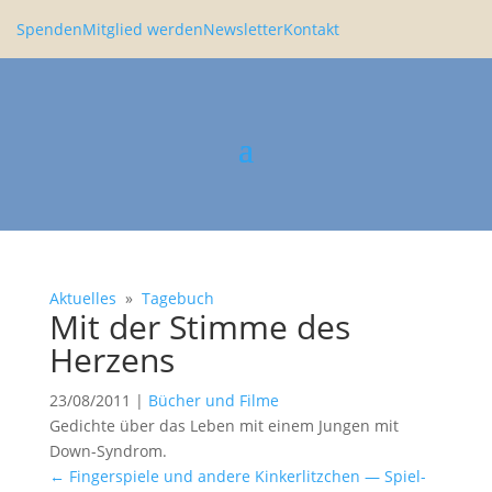
Spenden
Mitglied werden
Newsletter
Kontakt
Aktuelles
»
Tagebuch
Mit der Stimme des
Herzens
23/08/2011
|
Bücher und Filme
Gedichte über das Leben mit einem Jungen mit
Down-Syndrom.
←
Finger­spiele und andere Kinker­litz­chen — Spiel-