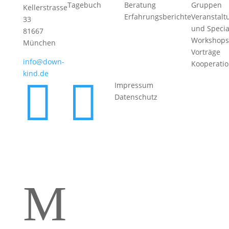
Tagebuch
Beratung
Gruppen
Kellerstrasse
Erfahrungsberichte
Veranstalt
33
und Specia
81667
Workshops
München
Vorträge
info@down-
Kooperati
kind.de


Impressum
Datenschutz
M