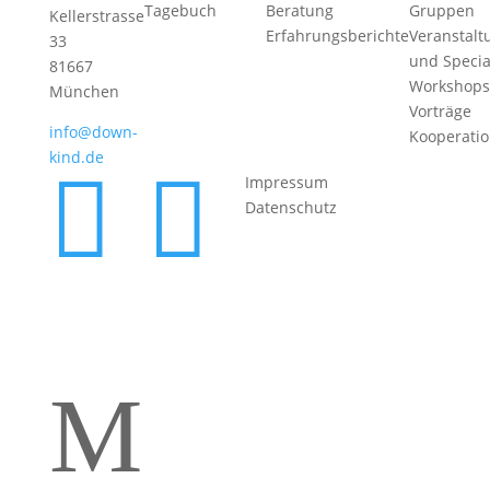
Tagebuch
Beratung
Gruppen
Kellerstrasse
Erfahrungsberichte
Veranstalt
33
und Specia
81667
Workshops
München
Vorträge
info@down-
Kooperati
kind.de


Impressum
Datenschutz
M