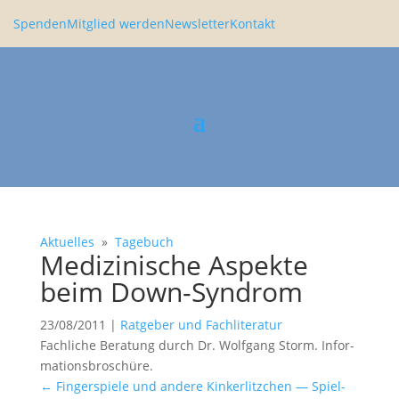
Spenden
Mitglied werden
Newsletter
Kontakt
Aktuelles
»
Tagebuch
Medizi­ni­sche Aspekte
beim Down-Syndrom
23/08/2011
|
Ratgeber und Fachliteratur
Fachliche Beratung durch Dr. Wolfgang Storm. Infor­
ma­ti­ons­bro­schüre.
←
Finger­spiele und andere Kinker­litz­chen — Spiel-