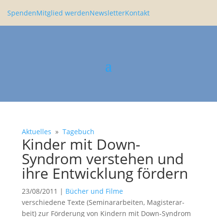
Spenden
Mitglied werden
Newsletter
Kontakt
Aktuelles
»
Tagebuch
Kinder mit Down-
Syndrom verstehen und
ihre Entwick­lung fördern
23/08/2011
|
Bücher und Filme
verschie­dene Texte (Seminar­ar­beiten, Magis­ter­ar­
beit) zur Förde­rung von Kindern mit Down-Syndrom