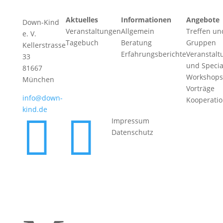
Aktuelles
Informationen
Angebote
Down-Kind
Veranstaltungen
Allgemein
Treffen un
e. V.
Tagebuch
Beratung
Gruppen
Kellerstrasse
Erfahrungsberichte
Veranstalt
33
und Specia
81667
Workshops
München
Vorträge
info@down-
Kooperati
kind.de


Impressum
Datenschutz