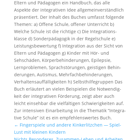
Eltern und Pädagogen ein Handbuch, das alle
Aspekte der integra­tiven Idee allge­mein­ver­ständ­lich
präsen­tiert. Der Inhalt des Buches umfasst folgende
Themen: a) Offene Schule, offener Unter­richt b)
Welche Schule ist die richtige c) Die Integra­ti­ons­
klasse d) Sonder­päd­agogik in der Regel­schule e)
Leistungs­be­wer­tung f) Integra­tion aus der Sicht von
Eltern und Pädagogen g) Kinder mit Hör- und
Sehschäden, Körper­be­hin­de­rungen, Epilepsie,
Lernpro­blemen, Sprach­stö­rungen, geistigen Behin­
de­rungen, Autismus, Mehrfach­be­hin­de­rungen,
Verhal­tens­auf­fäl­lig­keiten h) Selbst­hil­fe­gruppen Das
Buch erläu­tert an vielen Beispielen die Notwen­dig­
keit der integra­tiven Förde­rung, zeigt aber auch
leicht einsehbar die vielfäl­tigen Schwie­rig­keiten auf.
Zur inten­siven Einar­bei­tung in die Thematik “Integra­
tive Schule” ist es ein empfeh­lens­wertes Buch.
←
Finger­spiele und andere Kinker­litz­chen — Spiel-
Lust mit kleinen Kindern
Nichts Beson­deres. Zusammen-Leben und Arbeiten