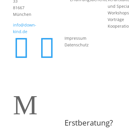
33
und Specia
81667
Workshops
München
Vorträge
info@down-
Kooperati
kind.de


Impressum
Datenschutz
M
Erstberatung?