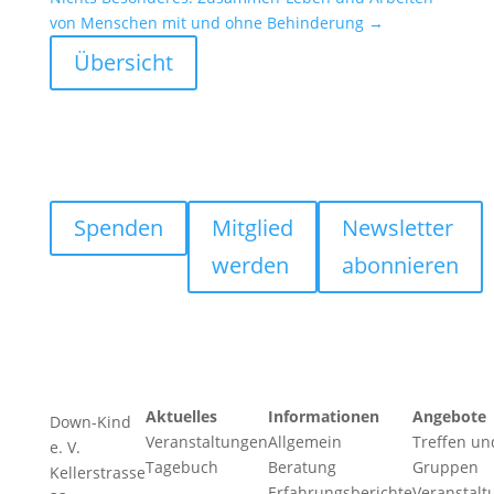
von Menschen mit und ohne Behin­de­rung
→
Übersicht
Spenden
Mitglied
Newsletter
werden
abonnieren
Aktuelles
Informationen
Angebote
Down-Kind
Veranstaltungen
Allgemein
Treffen un
e. V.
Tagebuch
Beratung
Gruppen
Kellerstrasse
Erfahrungsberichte
Veranstalt