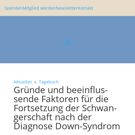
Spenden
Mitglied werden
Newsletter
Kontakt
Aktuelles
»
Tagebuch
Gründe und beein­flus­
sende Faktoren für die
Fortset­zung der Schwan­
ger­schaft nach der
Diagnose Down-Syndrom