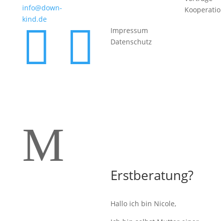
info@down-
Kooperati
kind.de


Impressum
Datenschutz
M
Erstberatung?
Hallo ich bin Nicole,