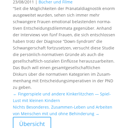
23/08/2011
|
Bücher und Filme
“Seit die Möglich­keiten der Präna­tal­dia­gnostik enorm
ausge­weitet wurden, sehen sich immer mehr
schwan­gere Frauen emotional belas­tenden norma­
tiven Entschei­dungs­di­lem­mata gegen­über. Anhand
der Inter­views von fünf Frauen, die sich entschlossen
haben trotz der Diagnose “Down-Syndrom” die
Schwan­ger­schaft fortzu­setzen, versucht diese Studie
die persön­lich-norma­tiven Gründe als auch die
gesell­schaft­lich-sozialen Einflüsse heraus­zu­ar­beiten.
Das Buch will einen gesamt­ge­sell­schaft­li­chen
Diskurs über die norma­tiven Katego­rien im Zusam­
men­hang mit Entschei­dungs­im­pe­ra­tiven in der PND
zu geben.
←
Finger­spiele und andere Kinker­litz­chen — Spiel-
Lust mit kleinen Kindern
Nichts Beson­deres. Zusammen-Leben und Arbeiten
von Menschen mit und ohne Behin­de­rung
→
Übersicht