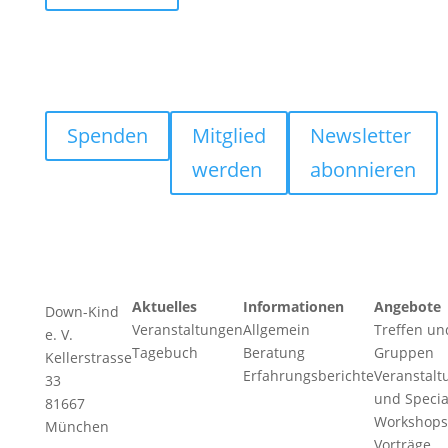
Spenden
Mitglied
Newsletter
werden
abonnieren
Aktuelles
Informationen
Angebote
Down-Kind
Veranstaltungen
Allgemein
Treffen un
e. V.
Tagebuch
Beratung
Gruppen
Kellerstrasse
Erfahrungsberichte
Veranstalt
33
und Specia
81667
Workshops
München
Vorträge