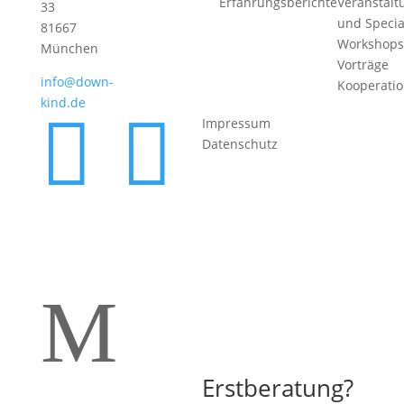
Erfahrungsberichte
Veranstalt
33
und Specia
81667
Workshops
München
Vorträge
info@down-
Kooperati
kind.de


Impressum
Datenschutz
M
Erstberatung?