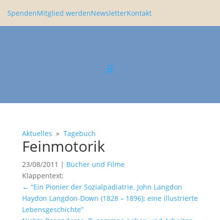
Spenden
Mitglied werden
Newsletter
Kontakt
Aktuelles
»
Tagebuch
Feinmo­torik
23/08/2011
|
Bücher und Filme
Klappen­text:
←
“Ein Pionier der Sozial­päd­ia­trie. John Langdon
Haydon Langdon-Down (1828 – 1896); eine illus­trierte
Lebens­ge­schichte”