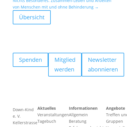
Nichts Beson­deres. Zusammen-Leben und Arbeiten
von Menschen mit und ohne Behin­de­rung
→
Übersicht
Spenden
Mitglied
Newsletter
werden
abonnieren
Aktuelles
Informationen
Angebote
Down-Kind
Veranstaltungen
Allgemein
Treffen un
e. V.
Tagebuch
Beratung
Gruppen
Kellerstrasse