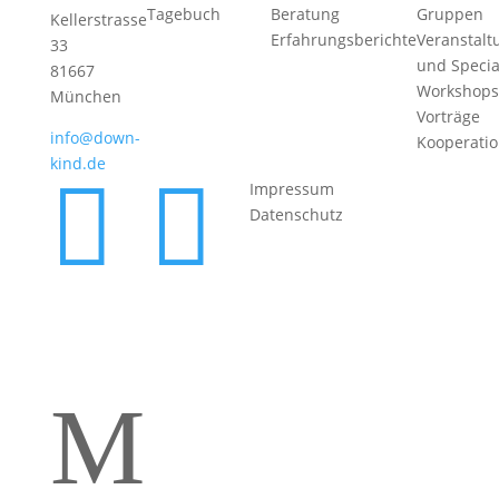
Tagebuch
Beratung
Gruppen
Kellerstrasse
Erfahrungsberichte
Veranstalt
33
und Specia
81667
Workshops
München
Vorträge
info@down-
Kooperati
kind.de


Impressum
Datenschutz
M