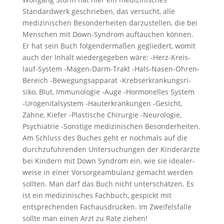
Standard­werk geschrieben, das versucht, alle
medizi­ni­schen Beson­der­heiten darzu­stellen, die bei
Menschen mit Down-Syndrom auftau­chen können.
Er hat sein Buch folgen­der­maßen geglie­dert, womit
auch der Inhalt wieder­ge­geben wäre: ‑Herz-Kreis­
lauf-System ‑Magen-Darm-Trakt ‑Hals-Nasen-Ohren-
Bereich ‑Bewegungs­ap­parat ‑Krebs­er­kran­kungs­ri­
siko, Blut, Immuno­logie ‑Auge ‑Hormo­nelles System
‑Uroge­ni­tal­system ‑Hauter­kran­kungen ‑Gesicht,
Zähne, Kiefer ‑Plasti­sche Chirurgie ‑Neuro­logie,
Psych­ia­trie ‑Sonstige medizi­ni­schen Beson­der­heiten.
Am Schluss des Buches geht er nochmals auf die
durch­zu­füh­renden Unter­su­chungen der Kinder­ärzte
bei Kindern mit Down Syndrom ein, wie sie idealer­
weise in einer Vorsor­ge­am­bu­lanz gemacht werden
sollten. Man darf das Buch nicht unter­schätzen. Es
ist ein medizi­ni­sches Fachbuch, gespickt mit
entspre­chenden Fachaus­drü­cken. Im Zweifels­falle
sollte man einen Arzt zu Rate ziehen!