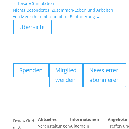
←
Basale Stimu­la­tion
Nichts Beson­deres. Zusammen-Leben und Arbeiten
von Menschen mit und ohne Behin­de­rung
→
Übersicht
Spenden
Mitglied
Newsletter
werden
abonnieren
Aktuelles
Informationen
Angebote
Down-Kind
Veranstaltungen
Allgemein
Treffen un
e. V.