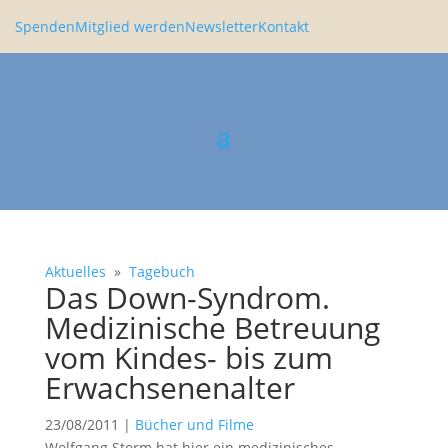
Spenden
Mitglied werden
Newsletter
Kontakt
Aktuelles
»
Tagebuch
Das Down-Syndrom.
Medizi­ni­sche Betreuung
vom Kindes- bis zum
Erwach­se­nen­alter
23/08/2011
|
Bücher und Filme
Wolfgang Storm hat hier ein medizi­ni­sches